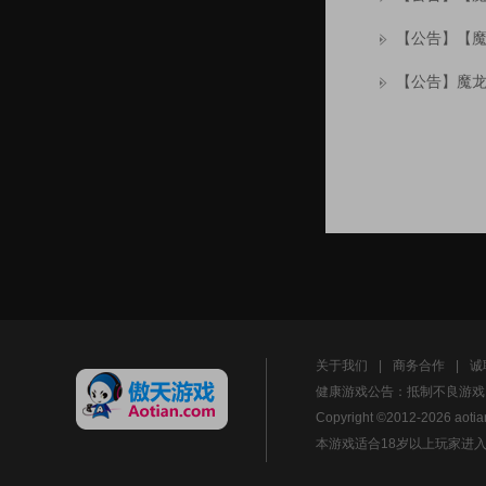
【公告】
【魔
【公告】
魔龙
关于我们
|
商务合作
|
诚
健康游戏公告：抵制不良游戏 
Copyright ©2012-
2026 ao
本游戏适合18岁以上玩家进入 | 新广出