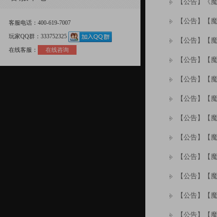
【公告】
《魔
【公告】
【魔
客服电话：400-619-7007
玩家QQ群：333752325
【公告】
【魔
在线客服：
在线咨询
【公告】
【魔
【公告】
【魔
【公告】
【魔
【公告】
【魔
【公告】
【魔
【公告】
【魔
【公告】
【魔
【公告】
【魔
【公告】
【魔