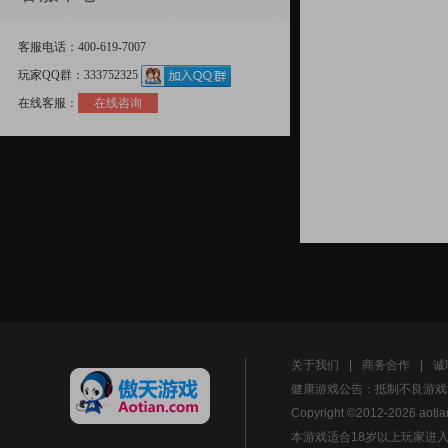
客服电话：400-619-7007
玩家QQ群：333752325
在线客服：
在线咨询
关于我们
|
商务合作
|
诚
健康游戏公告：抵制不良游戏 
Copyright ©2012-
2026 ao
本游戏适合18岁以上玩家进入 | 新广出